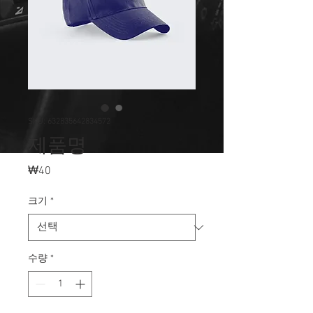
SKU: 632835642834572
제품명
₩40
가
격
크기
*
수량
*