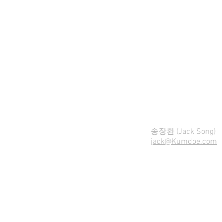
​송장환 (Jack Song)
jack@Kumdoe.com