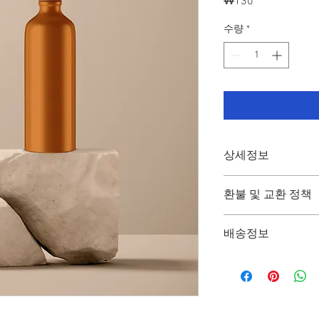
₩130
가
격
수량
*
상세정보
제품의 세부 사항들을 
환불 및 교환 정책
방법 등 친절하고 상세
줍니다. 제품의 어떤
"환불 정책", "제품 
우선순위를 잘 생각
배송정보
정보를 제공하세요.
배송정보를 입력하세요.
한 설명은 소비자들에게
줍니다.