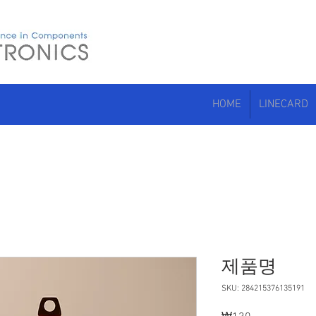
HOME
LINECARD
제품명
SKU: 284215376135191